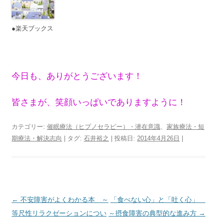
●楽天ブックス
今日も、ありがとうございます！
皆さまが、笑顔いっぱいでありますように！
カテゴリー:
催眠療法（ヒプノセラピー）・潜在意識
、
家族療法・短
期療法・解決志向
| タグ:
石井裕之
| 投稿日:
2014年4月26日
|
投
←
不安障害がよくわかる本 ～
「食べない心」と「吐く心」
稿
等尺性リラクゼーションについ
～摂食障害の典型的な進み方
→