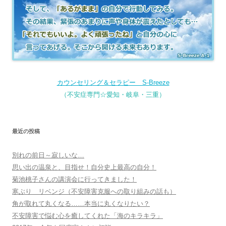
カウンセリング＆セラピー S-Breeze
（不安症専門☆愛知・岐阜・三重）
最近の投稿
別れの前日～寂しいな…
思い出の温泉と、目指せ！自分史上最高の自分！
菊池桃子さんの講演会に行ってきました！
寒ぶり リベンジ（不安障害克服への取り組みの話も）
角が取れて丸くなる……本当に丸くなりたい？
不安障害で悩む心を癒してくれた「海のキラキラ」