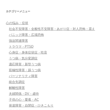
カテゴリーメニュー
心の悩み・症状
社会不安障害・全般性不安障害・あがり症・対人恐怖・震え
パニック障害・広場恐怖
強迫関連障害
トラウマ・PTSD
心身症・身体症状症・吃音
うつ病・気分変調症
適応障害・新型うつ病
双極性障害・躁うつ病
パーソナリティ障害
統合失調症
解離性障害
夫婦関係・DV・虐待
子供の心・愛着・AC
発達障害・自閉症・ひきこもり