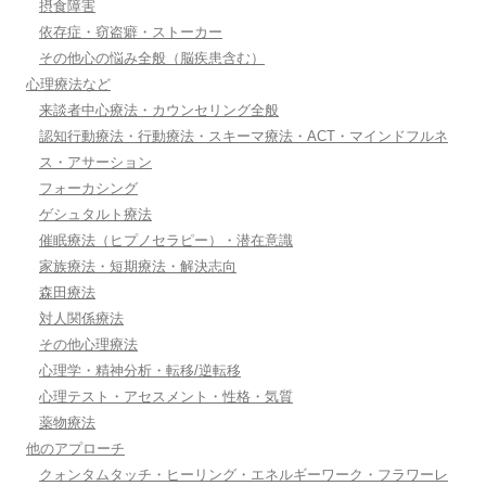
摂食障害
依存症・窃盗癖・ストーカー
その他心の悩み全般（脳疾患含む）
心理療法など
来談者中心療法・カウンセリング全般
認知行動療法・行動療法・スキーマ療法・ACT・マインドフルネ
ス・アサーション
フォーカシング
ゲシュタルト療法
催眠療法（ヒプノセラピー）・潜在意識
家族療法・短期療法・解決志向
森田療法
対人関係療法
その他心理療法
心理学・精神分析・転移/逆転移
心理テスト・アセスメント・性格・気質
薬物療法
他のアプローチ
クォンタムタッチ・ヒーリング・エネルギーワーク・フラワーレ