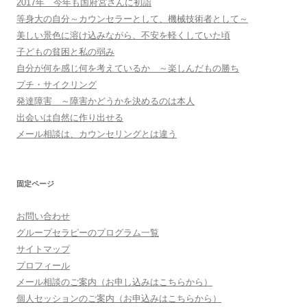
2017年 今年も国府宮さんに初詣
等身大の自分～カウンセラーとして、機械技術者として～
美しい景色に溶け込みながら、不安を軽くしていた頃
子どもの貧困と私の弱み
自分が何を感じ何を考えているか ～楽しんだもの勝ち
プチ・サイクリング
発達障害 ～障害かどうかを決めるのは本人
出会いは自然に作り出せる
メール相談は、カウンセリングとは違う
固定ページ
お問い合わせ
グループセラピーのプログラム一覧
サイトマップ
プロフィール
メール相談のご案内（お申し込みはこちらから）
個人セッションのご案内（お申込みはこちらから）