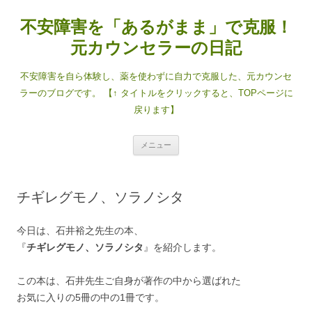
コ
ン
不安障害を「あるがまま」で克服！
テ
ン
ツ
元カウンセラーの日記
へ
ス
キ
不安障害を自ら体験し、薬を使わずに自力で克服した、元カウンセ
ッ
プ
ラーのブログです。 【↑ タイトルをクリックすると、TOPページに
戻ります】
メニュー
チギレグモノ、ソラノシタ
今日は、石井裕之先生の本、
『
チギレグモノ、ソラノシタ
』を紹介します。
この本は、石井先生ご自身が著作の中から選ばれた
お気に入りの5冊の中の1冊です。