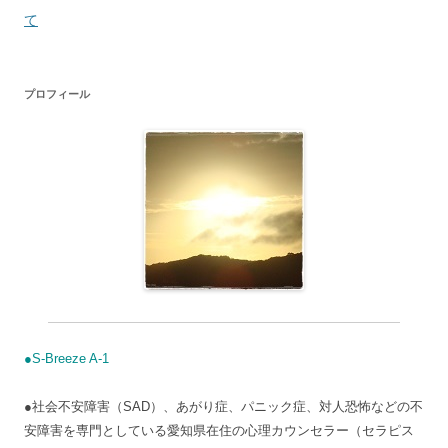
ナ
て
ビ
ゲ
プロフィール
ー
シ
ョ
ン
●S-Breeze A-1
●社会不安障害（SAD）、あがり症、パニック症、対人恐怖などの不
安障害を専門としている愛知県在住の心理カウンセラー（セラピス