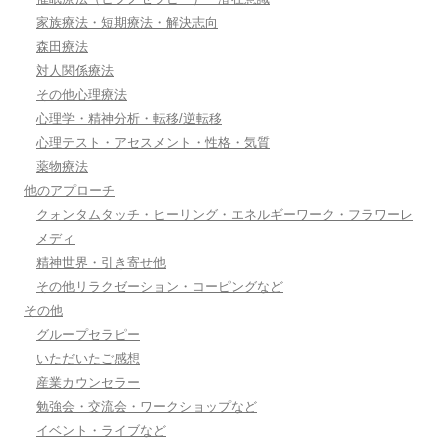
家族療法・短期療法・解決志向
森田療法
対人関係療法
その他心理療法
心理学・精神分析・転移/逆転移
心理テスト・アセスメント・性格・気質
薬物療法
他のアプローチ
クォンタムタッチ・ヒーリング・エネルギーワーク・フラワーレ
メディ
精神世界・引き寄せ他
その他リラクゼーション・コーピングなど
その他
グループセラピー
いただいたご感想
産業カウンセラー
勉強会・交流会・ワークショップなど
イベント・ライブなど