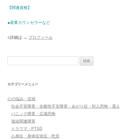
【関連資格】
●産業カウンセラーなど
○詳細は →
プロフィール
検
索:
カテゴリーメニュー
心の悩み・症状
社会不安障害・全般性不安障害・あがり症・対人恐怖・震え
パニック障害・広場恐怖
強迫関連障害
トラウマ・PTSD
心身症・身体症状症・吃音