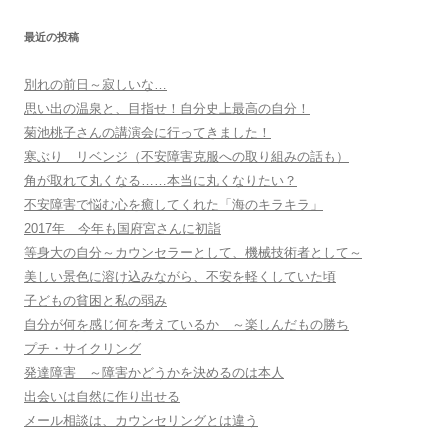
最近の投稿
別れの前日～寂しいな…
思い出の温泉と、目指せ！自分史上最高の自分！
菊池桃子さんの講演会に行ってきました！
寒ぶり リベンジ（不安障害克服への取り組みの話も）
角が取れて丸くなる……本当に丸くなりたい？
不安障害で悩む心を癒してくれた「海のキラキラ」
2017年 今年も国府宮さんに初詣
等身大の自分～カウンセラーとして、機械技術者として～
美しい景色に溶け込みながら、不安を軽くしていた頃
子どもの貧困と私の弱み
自分が何を感じ何を考えているか ～楽しんだもの勝ち
プチ・サイクリング
発達障害 ～障害かどうかを決めるのは本人
出会いは自然に作り出せる
メール相談は、カウンセリングとは違う