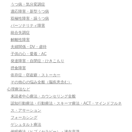
うつ病・気分変調症
適応障害・新型うつ病
双極性障害・躁うつ病
パーソナリティ障害
統合失調症
解離性障害
夫婦関係・DV・虐待
子供の心・愛着・AC
発達障害・自閉症・ひきこもり
摂食障害
依存症・窃盗癖・ストーカー
その他心の悩み全般（脳疾患含む）
心理療法など
来談者中心療法・カウンセリング全般
認知行動療法・行動療法・スキーマ療法・ACT・マインドフルネ
ス・アサーション
フォーカシング
ゲシュタルト療法
催眠療法（ヒプノセラピー）・潜在意識