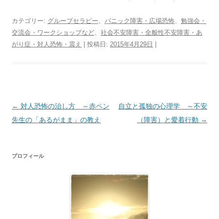
カテゴリー:
グループセラピー
、
パニック障害・広場恐怖
、
勉強会・
交流会・ワークショップなど
、
社会不安障害・全般性不安障害・あ
がり症・対人恐怖・震え
| 投稿日:
2015年4月29日
|
投
←
対人恐怖の治し方 ～赤ペン
自立と孤独の心理学 ～不安
稿
先生の「あるがまま」の教え
（障害）と愛着行動
→
ナ
ビ
プロフィール
ゲ
ー
シ
ョ
ン