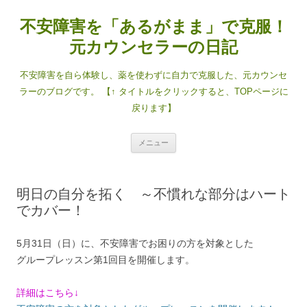
コ
ン
不安障害を「あるがまま」で克服！
テ
ン
ツ
元カウンセラーの日記
へ
ス
キ
不安障害を自ら体験し、薬を使わずに自力で克服した、元カウンセ
ッ
プ
ラーのブログです。 【↑ タイトルをクリックすると、TOPページに
戻ります】
メニュー
明日の自分を拓く ～不慣れな部分はハート
でカバー！
5月31日（日）に、不安障害でお困りの方を対象とした
グループレッスン第1回目を開催します。
詳細はこちら↓